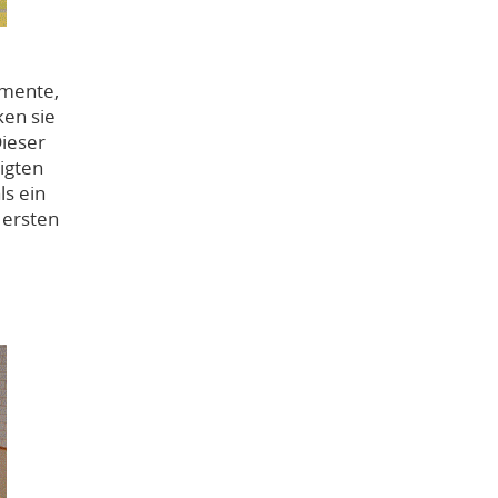
umente,
ken sie
ieser
ligten
ls ein
 ersten