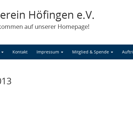
erein Höfingen e.V.
llkommen auf unserer Homepage!
d
Kontakt
Impressum
Mitglied & Spende
Auftr
013